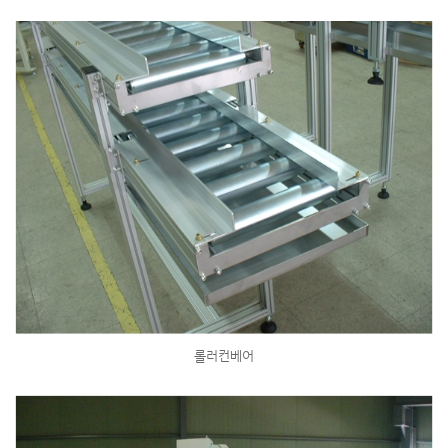
롤러컨베어