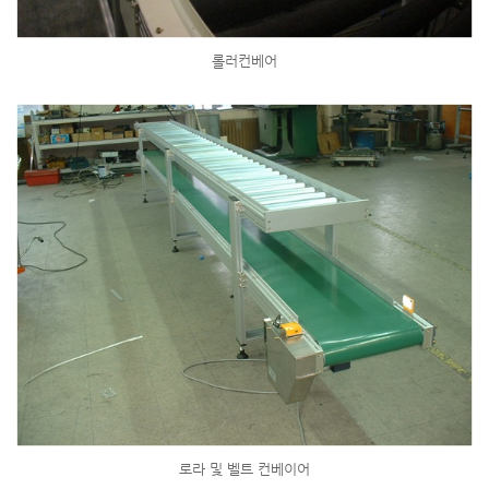
롤러컨베어
로라 및 벨트 컨베이어