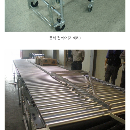
롤러 컨베어(자바라)