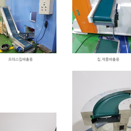
프레스칩배출용
칩,제품배출용